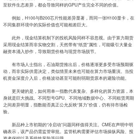
至软件生态差异，都会导致同样的GPU产生完全不同的价值。
例如，H100与B200芯片性能差异显著，而同一张H100显卡，在
不同集群环境中的实际价值也可能相差巨大。
此外，现金结算机制下的投机风险同样不容忽视。由于算力期货
采用现金结算而非实物交割，天然带有“纸货”属性，可能吸引大量金
融资本涌入炒作，导致期货价格与现货市场脱节。
有市场人士指出，石油期货推出后，价格逐渐更多受市场预期驱
动，而非实际供需决定，类似情景未来也可能在算力市场重演。当投
机资金深度介入后，价格波动甚至可能削弱期货原本的避险功能。
更关键的是，如何用单一指数代表复杂、多样化的算力资源，本
身就是巨大挑战。不同型号GPU、不同地域数据中心、不同租赁周期
之间差异明显，指数能否真正公允反映“算力”价值，仍有待市场检
验。
新品种上市初期的“冷启动”问题同样值得关注。CME在声明中明
确表示，该产品仍需监管审批。监管机构需要评估市场操纵风险、投
资者保护以及系统性风险等问题。