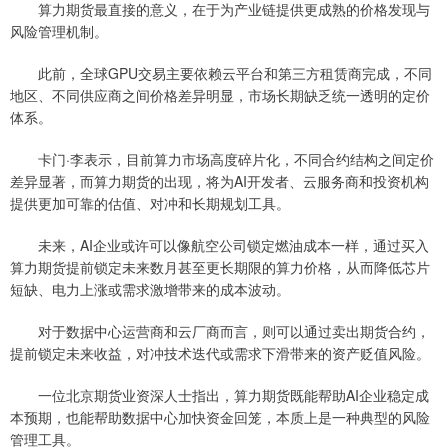
算力期货最直接的意义，在于为产业链提供更成熟的价格发现与
风险管理机制。
此前，全球GPU交易主要依赖云平台和第三方租赁商完成，不同
地区、不同供应商之间价格差异明显，市场长期缺乏统一透明的定价
体系。
卡门·李表示，目前算力市场高度碎片化，不同合约结构之间定价
差异显著，而算力期货的出现，将为AI开发者、云服务商和投资机构
提供更加可靠的估值、对冲和长期规划工具。
未来，AI企业或许可以像航空公司锁定燃油成本一样，通过买入
算力期货提前锁定未来数月甚至更长期限的算力价格，从而降低芯片
短缺、电力上涨或需求激增带来的成本波动。
对于数据中心运营商和云厂商而言，则可以通过卖出期货合约，
提前锁定未来收益，对冲技术迭代或需求下滑带来的资产贬值风险。
一位北京期货业资深人士指出，算力期货既能帮助AI企业稳定成
本预期，也能帮助数据中心加快资金回笼，本质上是一种典型的风险
管理工具。