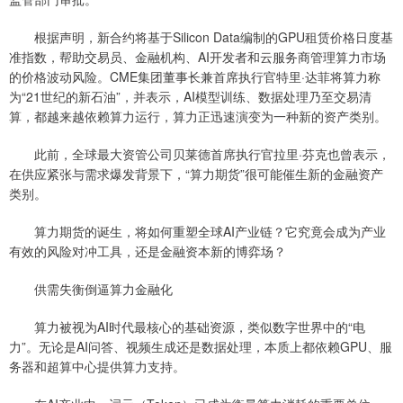
根据声明，新合约将基于Silicon Data编制的GPU租赁价格日度基
准指数，帮助交易员、金融机构、AI开发者和云服务商管理算力市场
的价格波动风险。CME集团董事长兼首席执行官特里·达菲将算力称
为“21世纪的新石油”，并表示，AI模型训练、数据处理乃至交易清
算，都越来越依赖算力运行，算力正迅速演变为一种新的资产类别。
此前，全球最大资管公司贝莱德首席执行官拉里·芬克也曾表示，
在供应紧张与需求爆发背景下，“算力期货”很可能催生新的金融资产
类别。
算力期货的诞生，将如何重塑全球AI产业链？它究竟会成为产业
有效的风险对冲工具，还是金融资本新的博弈场？
供需失衡倒逼算力金融化
算力被视为AI时代最核心的基础资源，类似数字世界中的“电
力”。无论是AI问答、视频生成还是数据处理，本质上都依赖GPU、服
务器和超算中心提供算力支持。