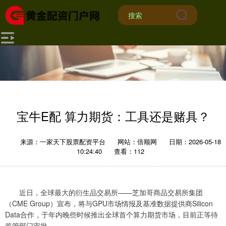
宝牛E配 算力期货：工具还是赌具？
来源：一家天下股票配资平台
网站：倍顺网
日期：2026-05-18
10:24:40
查看：112
近日，全球最大的衍生品交易所——芝加哥商品交易所集团
（CME Group）宣布，将与GPU市场情报及基准数据提供商Silicon
Data合作，于年内晚些时候推出全球首个算力期货市场，目前正等待
监管部门审批。