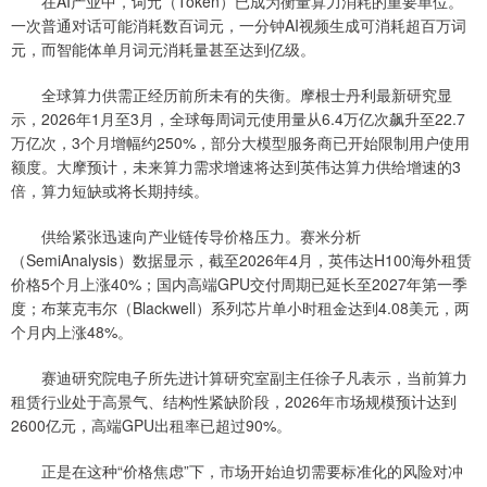
在AI产业中，词元（Token）已成为衡量算力消耗的重要单位。
一次普通对话可能消耗数百词元，一分钟AI视频生成可消耗超百万词
元，而智能体单月词元消耗量甚至达到亿级。
全球算力供需正经历前所未有的失衡。摩根士丹利最新研究显
示，2026年1月至3月，全球每周词元使用量从6.4万亿次飙升至22.7
万亿次，3个月增幅约250%，部分大模型服务商已开始限制用户使用
额度。大摩预计，未来算力需求增速将达到英伟达算力供给增速的3
倍，算力短缺或将长期持续。
供给紧张迅速向产业链传导价格压力。赛米分析
（SemiAnalysis）数据显示，截至2026年4月，英伟达H100海外租赁
价格5个月上涨40%；国内高端GPU交付周期已延长至2027年第一季
度；布莱克韦尔（Blackwell）系列芯片单小时租金达到4.08美元，两
个月内上涨48%。
赛迪研究院电子所先进计算研究室副主任徐子凡表示，当前算力
租赁行业处于高景气、结构性紧缺阶段，2026年市场规模预计达到
2600亿元，高端GPU出租率已超过90%。
正是在这种“价格焦虑”下，市场开始迫切需要标准化的风险对冲