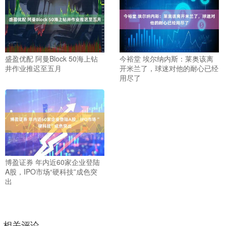
盛盈优配 阿曼Block 50海上钻
今裕堂 埃尔纳内斯：莱奥该离
井作业推迟至五月
开米兰了，球迷对他的耐心已经
用尽了
博盈证券 年内近60家企业登陆
A股，IPO市场“硬科技”成色突
出
相关评论