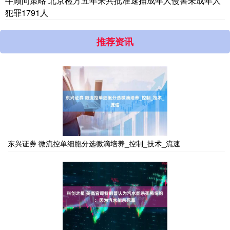
牛顾问策略 北京检方五年来共批准逮捕成年人侵害未成年人
犯罪1791人
推荐资讯
东兴证券 微流控单细胞分选微滴培养_控制_技术_流速