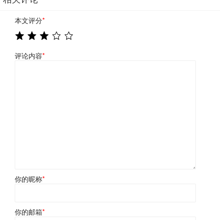
本文评分
*
评论内容
*
你的昵称
*
你的邮箱
*