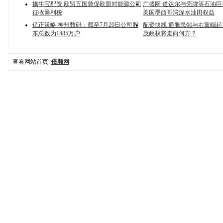
擒牛宝配资 欧盟五国敦促欧盟对能源公司
广盛网 道达尔与壳牌等石油
征收暴利税
美国墨西哥湾深水油田权益
亿正策略 神州数码：截至7月20日公司股
配资快线 通胀民怨与右翼崛
东总数为1485万户
茂政权将走向何方？
查看网站首页:
倍顺网