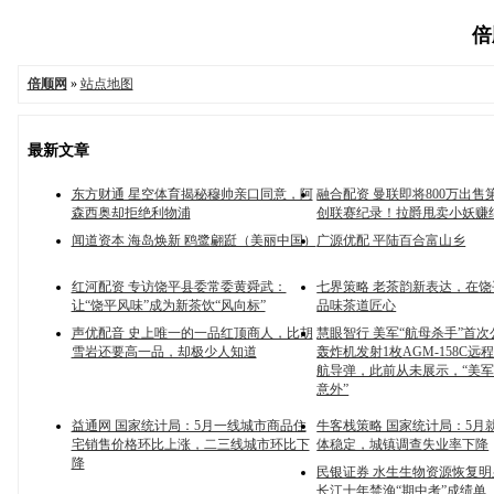
倍
倍顺网
»
站点地图
最新文章
东方财通 星空体育揭秘穆帅亲口同意，阿
融合配资 曼联即将800万出售
森西奥却拒绝利物浦
创联赛纪录！拉爵甩卖小妖赚
闻道资本 海岛焕新 鸥鹭翩跹（美丽中国）
广源优配 平陆百合富山乡
红河配资 专访饶平县委常委黄舜武：
七界策略 老茶韵新表达，在
让“饶平风味”成为新茶饮“风向标”
品味茶道匠心
声优配音 史上唯一的一品红顶商人，比胡
慧眼智行 美军“航母杀手”首次
雪岩还要高一品，却极少人知道
轰炸机发射1枚AGM-158C远
航导弹，此前从未展示，“美
意外”
益通网 国家统计局：5月一线城市商品住
牛客栈策略 国家统计局：5月
宅销售价格环比上涨，二三线城市环比下
体稳定，城镇调查失业率下降
降
民银证券 水生生物资源恢复明
长江十年禁渔“期中考”成绩单