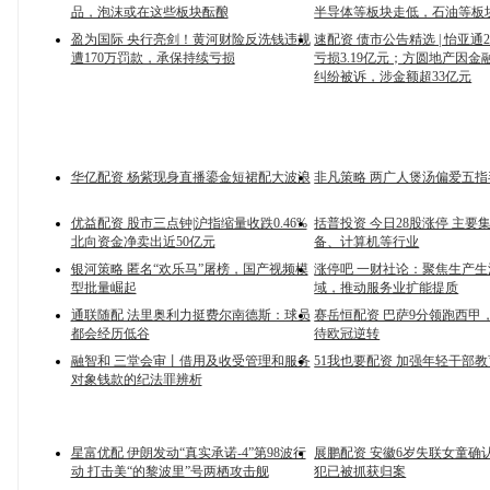
品，泡沫或在这些板块酝酿
半导体等板块走低，石油等板
盈为国际 央行亮剑！黄河财险反洗钱违规
速配资 债市公告精选 | 怡亚通2
遭170万罚款，承保持续亏损
亏损3.19亿元；方圆地产因金
纠纷被诉，涉金额超33亿元
华亿配资 杨紫现身直播鎏金短裙配大波浪
非凡策略 两广人煲汤偏爱五
优益配资 股市三点钟|沪指缩量收跌0.46%
括普投资 今日28股涨停 主要
北向资金净卖出近50亿元
备、计算机等行业
银河策略 匿名“欢乐马”屠榜，国产视频模
涨停吧 一财社论：聚焦生产
型批量崛起
域，推动服务业扩能提质
通联随配 法里奥利力挺费尔南德斯：球员
赛岳恒配资 巴萨9分领跑西甲
都会经历低谷
待欧冠逆转
融智和 三堂会审丨借用及收受管理和服务
51我也要配资 加强年轻干部
对象钱款的纪法罪辨析
星富优配 伊朗发动“真实承诺-4”第98波行
展鹏配资 安徽6岁失联女童确
动 打击美“的黎波里”号两栖攻击舰
犯已被抓获归案