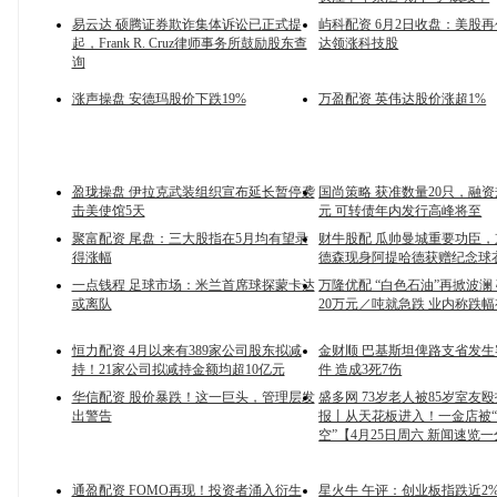
易云达 硕腾证券欺诈集体诉讼已正式提
屿科配资 6月2日收盘：美股再
起，Frank R. Cruz律师事务所鼓励股东查
达领涨科技股
询
涨声操盘 安德玛股价下跌19%
万盈配资 英伟达股价涨超1%
盈珑操盘 伊拉克武装组织宣布延长暂停袭
国尚策略 获准数量20只，融资
击美使馆5天
元 可转债年内发行高峰将至
聚富配资 尾盘：三大股指在5月均有望录
财牛股配 瓜帅曼城重要功臣
得涨幅
德森现身阿提哈德获赠纪念球
一点钱程 足球市场：米兰首席球探蒙卡达
万隆优配 “白色石油”再掀波澜
或离队
20万元／吨就急跌 业内称跌
恒力配资 4月以来有389家公司股东拟减
金财顺 巴基斯坦俾路支省发
持！21家公司拟减持金额均超10亿元
件 造成3死7伤
华信配资 股价暴跌！这一巨头，管理层发
盛多网 73岁老人被85岁室友
出警告
报丨从天花板进入！一金店被
空”【4月25日周六 新闻速览
通盈配资 FOMO再现！投资者涌入衍生
星火牛 午评：创业板指跌近2