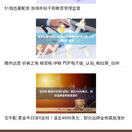
51我也要配资 加强年轻干部教育管理监督
赣州达慧 祈祷之海 格雷格·伊根 PDF电子版_认知_帕拉斯_信仰
宝牛配 黄金半日深V反转！逼近4500美元，部分品牌金饰紧急涨价