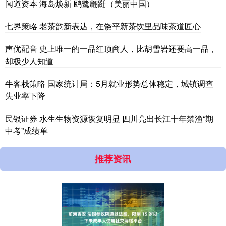
闻道资本 海岛焕新 鸥鹭翩跹（美丽中国）
七界策略 老茶韵新表达，在饶平新茶饮里品味茶道匠心
声优配音 史上唯一的一品红顶商人，比胡雪岩还要高一品，
却极少人知道
牛客栈策略 国家统计局：5月就业形势总体稳定，城镇调查
失业率下降
民银证券 水生生物资源恢复明显 四川亮出长江十年禁渔“期
中考”成绩单
推荐资讯