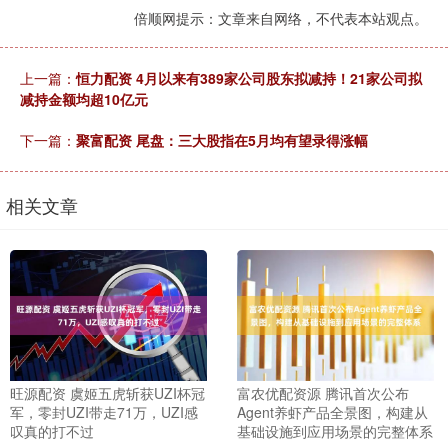
倍顺网提示：文章来自网络，不代表本站观点。
上一篇：
恒力配资 4月以来有389家公司股东拟减持！21家公司拟
减持金额均超10亿元
下一篇：
聚富配资 尾盘：三大股指在5月均有望录得涨幅
相关文章
旺源配资 虞姬五虎斩获UZI杯冠
富农优配资源 腾讯首次公布
军，零封UZI带走71万，UZI感
Agent养虾产品全景图，构建从
叹真的打不过
基础设施到应用场景的完整体系