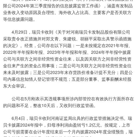
限公司2024年第三季度报告的信息披露监管工作函》，涵盖有发制品
业务收入变动原因及合理性、海外收入占比高、主要客户是否关联方
等信息披露问题。
4月29日，瑞贝卡收到《关于对河南瑞贝卡发制品股份有限公司
采取责令改正措施并对郑文青、朱建锐、胡丽平采取出具警示函措施
的决定》。经查，公司存在以下问题：一是未按规定在2021年年报、
2022年半年报和年报、2023年半年报和年报、2024年半年报中披露
公司与关联方之间非经营性资金往来，以及因关联方之间非经营性资
金往来产生的资金占用事项；二是公司与关联方之间非经营性资金往
来未及时披露；三是公司2023年末存货跌价准备计提不充分；四是公
司内幕信息知情人登记管理不规范；五是部分董事、监事薪酬未经股
东大会审议。
公司在5月刚表示其违规事项所涉内部管控在有效执行方面所存在
的问题和不足，整改10天后，又收到行政监管函。
6月4日，瑞贝卡收到河南证监局出具的行政监管措施决定书。瑞
贝卡披露2024年报中，归母净利润由盈转亏1.2亿元。按规定，上市
公司亏损需要在会计年度结束后一个月内披露2024年度业绩预告，瑞