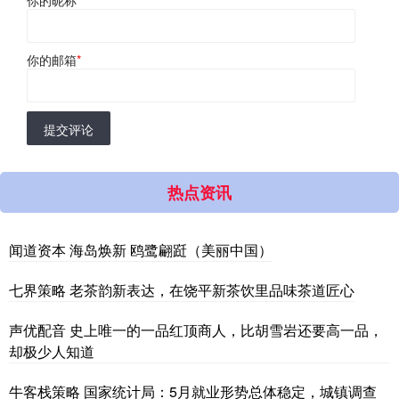
你的昵称
*
你的邮箱
*
提交评论
热点资讯
闻道资本 海岛焕新 鸥鹭翩跹（美丽中国）
七界策略 老茶韵新表达，在饶平新茶饮里品味茶道匠心
声优配音 史上唯一的一品红顶商人，比胡雪岩还要高一品，
却极少人知道
牛客栈策略 国家统计局：5月就业形势总体稳定，城镇调查