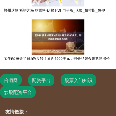
赣州达慧 祈祷之海 格雷格·伊根 PDF电子版_认知_帕拉斯_信仰
宝牛配 黄金半日深V反转！逼近4500美元，部分品牌金饰紧急涨价
倍顺网
配资平台
股票入门知识
炒股配资平台
友情链接：