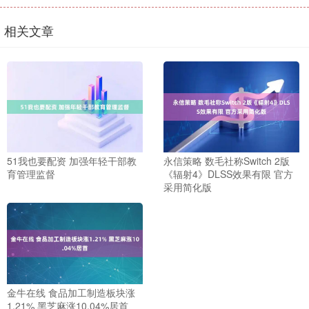
相关文章
51我也要配资 加强年轻干部教
永信策略 数毛社称Switch 2版
育管理监督
《辐射4》DLSS效果有限 官方
采用简化版
金牛在线 食品加工制造板块涨
1.21% 黑芝麻涨10.04%居首