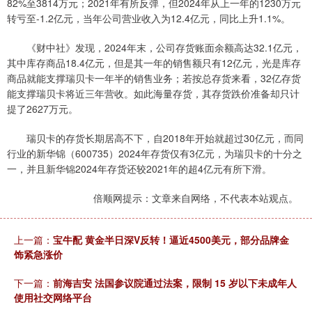
82%至3814万元；2021年有所反弹，但2024年从上一年的1230万元
转亏至-1.2亿元，当年公司营业收入为12.4亿元，同比上升1.1%。
《财中社》发现，2024年末，公司存货账面余额高达32.1亿元，
其中库存商品18.4亿元，但是其一年的销售额只有12亿元，光是库存
商品就能支撑瑞贝卡一年半的销售业务；若按总存货来看，32亿存货
能支撑瑞贝卡将近三年营收。如此海量存货，其存货跌价准备却只计
提了2627万元。
瑞贝卡的存货长期居高不下，自2018年开始就超过30亿元，而同
行业的新华锦（600735）2024年存货仅有3亿元，为瑞贝卡的十分之
一，并且新华锦2024年存货还较2021年的超4亿元有所下滑。
倍顺网提示：文章来自网络，不代表本站观点。
上一篇：
宝牛配 黄金半日深V反转！逼近4500美元，部分品牌金
饰紧急涨价
下一篇：
前海吉安 法国参议院通过法案，限制 15 岁以下未成年人
使用社交网络平台