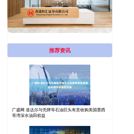
推荐资讯
广盛网 道达尔与壳牌等石油巨头有意收购美国墨西
哥湾深水油田权益