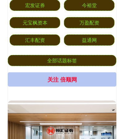
宏发证券
今裕堂
元宝枫资本
万盈配资
汇丰配资
益通网
全部话题标签
关注 倍顺网