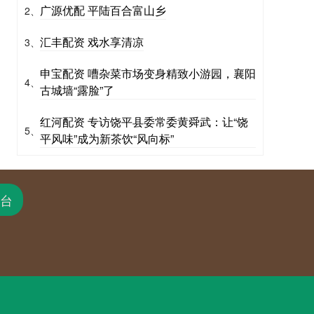
广源优配 平陆百合富山乡
2、
汇丰配资 戏水享清凉
3、
申宝配资 嘈杂菜市场变身精致小游园，襄阳
4、
古城墙“露脸”了
红河配资 专访饶平县委常委黄舜武：让“饶
5、
平风味”成为新茶饮“风向标”
台