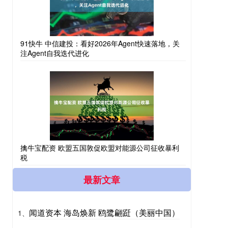
91快牛 中信建投：看好2026年Agent快速落地，关
注Agent自我迭代进化
擒牛宝配资 欧盟五国敦促欧盟对能源公司征收暴利
税
最新文章
闻道资本 海岛焕新 鸥鹭翩跹（美丽中国）
1、