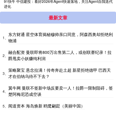
91快牛 中信建投：看好2026年Agent快速落地，关注Agent自我迭代
进化
最新文章
东方财通 星空体育揭秘穆帅亲口同意，阿森西奥却拒绝利
1、
物浦
融合配资 曼联即将800万出售第二人，或创联赛纪录！拉
2、
爵甩卖小妖赚纯利润
策略聚宝 悬念拉满！传奇奔赴土超 新星拒绝德甲 巴西天
3、
才在伯纳乌待不下去？
翼牛网 曼联不签新中场反要卖一人！拉爵一限制阻碍，签
4、
楚阿梅尼恐成空谈
闻道资本 海岛焕新 鸥鹭翩跹（美丽中国）
5、