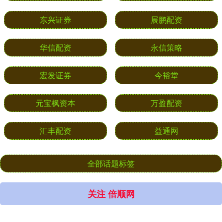
东兴证券
展鹏配资
华信配资
永信策略
宏发证券
今裕堂
元宝枫资本
万盈配资
汇丰配资
益通网
全部话题标签
关注 倍顺网