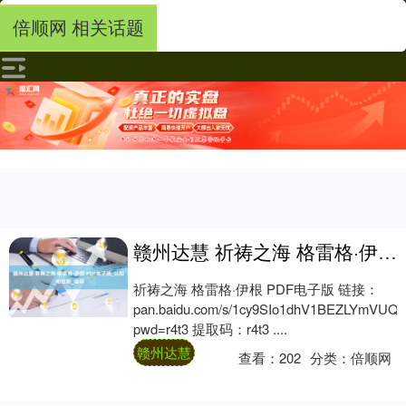
倍顺网 相关话题
赣州达慧 祈祷之海 格雷格·伊根 PDF电子版_认知_帕拉斯_信仰
祈祷之海 格雷格·伊根 PDF电子版 链接：
pan.baidu.com/s/1cy9SIo1dhV1BEZLYmVUQ
pwd=r4t3 提取码：r4t3 ....
赣州达慧
查看：
202
分类：
倍顺网