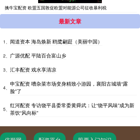
擒牛宝配资 欧盟五国敦促欧盟对能源公司征收暴利税
最新文章
闻道资本 海岛焕新 鸥鹭翩跹（美丽中国）
1、
广源优配 平陆百合富山乡
2、
汇丰配资 戏水享清凉
3、
申宝配资 嘈杂菜市场变身精致小游园，襄阳古城墙“露
4、
脸”了
红河配资 专访饶平县委常委黄舜武：让“饶平风味”成为新
5、
茶饮“风向标”
倍顺网
配资平台
股票入门知识