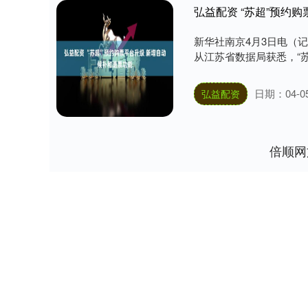
弘益配资 “苏超”预约购
新华社南京4月3日电（记
从江苏省数据局获悉，“苏超
日期：04-0
弘益配资
倍顺网