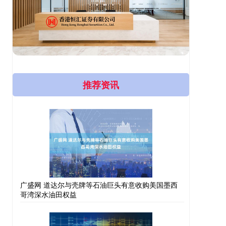
推荐资讯
广盛网 道达尔与壳牌等石油巨头有意收购美国墨西
哥湾深水油田权益