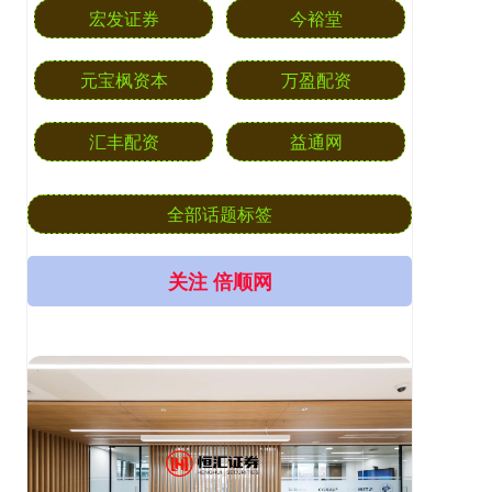
宏发证券
今裕堂
元宝枫资本
万盈配资
汇丰配资
益通网
全部话题标签
关注 倍顺网