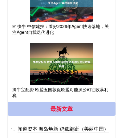
91快牛 中信建投：看好2026年Agent快速落地，关
注Agent自我迭代进化
擒牛宝配资 欧盟五国敦促欧盟对能源公司征收暴利
税
最新文章
闻道资本 海岛焕新 鸥鹭翩跹（美丽中国）
1、