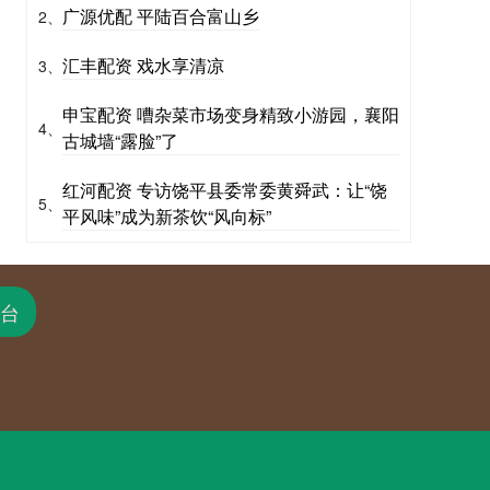
广源优配 平陆百合富山乡
2、
汇丰配资 戏水享清凉
3、
申宝配资 嘈杂菜市场变身精致小游园，襄阳
4、
古城墙“露脸”了
红河配资 专访饶平县委常委黄舜武：让“饶
5、
平风味”成为新茶饮“风向标”
台